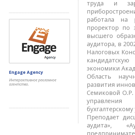
труда и зар
приборостроен
работала на р
проректор по 
высшего образ
аудитора, в 200
Налоговых Конс
кандидатскую
экономики Акад
Engage Agency
Область науч
Интерактивное рекламное
развития инно
агентство.
Семиковой О.Р.
управления
бухгалтерскому
Преподает дис
аудита», «
предпринима