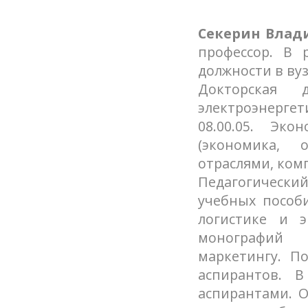
Секерин Вла
профессор. В 
должности в ву
Докторская 
электроэнерге
08.00.05. Эк
(экономика, 
отраслями, ком
Педагогический
учебных пособ
логистике и э
монографий 
маркетингу. П
аспирантов. 
аспирантами. О