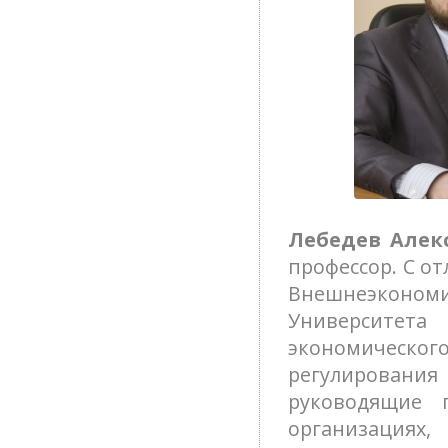
Лебедев Алек
профессор. С о
Внешнеэконо
Университет
экономическог
регулировани
руководящие 
организация