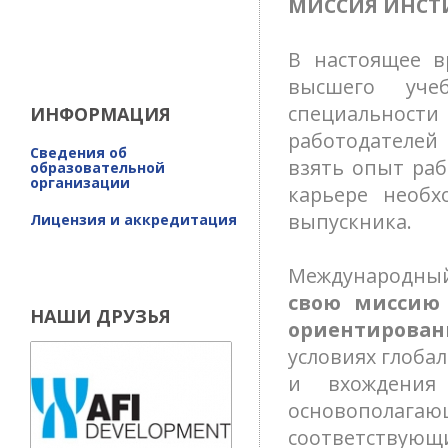
МИССИЯ ИНСТ
В настоящее в
высшего уче
специальност
ИНФОРМАЦИЯ
работодателей 
Сведения об
взять опыт раб
образовательной
организации
карьере необх
выпускника.
Лицензия и аккредитация
Международны
свою миссию 
НАШИ ДРУЗЬЯ
ориентирова
условиях глоба
и вхождения
основополагаю
соответствую