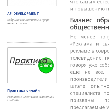
что самым есте
и повышению п
AFI DEVELOPMENT
Бизнес обр
Ведущие специалисты в сфере
недвижимости.
обществен
Не менее поп
«Реклама и св
рекламе в совр
телевидение, п
говоря уже соб
еще не все. 
производители 
штате опытно
Практика онлайн
специалиста п
Рекламное агентство «Практика
призваны п
Онлайн».
предлагаемые у