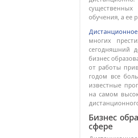
существенных
обучения, а ее
Дистанционное
многих прест
сегодняшний д
бизнес образов
от работы прив
годом все боль
известные про
на самом высок
дистанционного
Бизнес обр
сфере