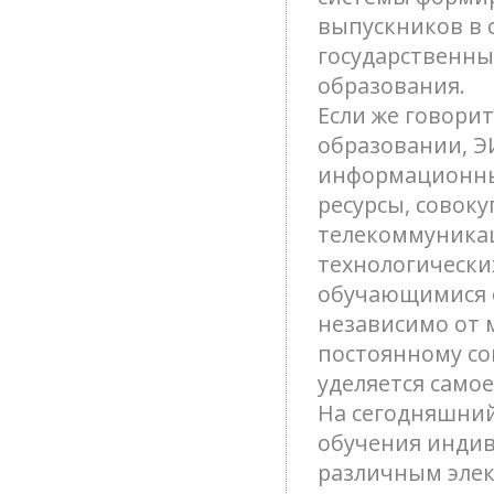
выпускников в 
государственны
образования.
Если же говорит
образовании, Э
информационны
ресурсы, совок
телекоммуника
технологически
обучающимися 
независимо от 
постоянному со
уделяется само
На сегодняшний
обучения инди
различным эле