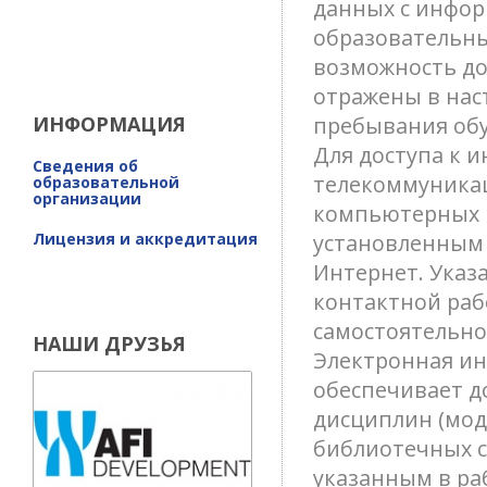
данных с инфор
образовательны
возможность дос
отражены в нас
ИНФОРМАЦИЯ
пребывания обу
Для доступа к
Сведения об
телекоммуникац
образовательной
организации
компьютерных к
Лицензия и аккредитация
установленным 
Интернет. Указ
контактной раб
самостоятельно
НАШИ ДРУЗЬЯ
Электронная и
обеспечивает д
дисциплин (мод
библиотечных с
указанным в ра